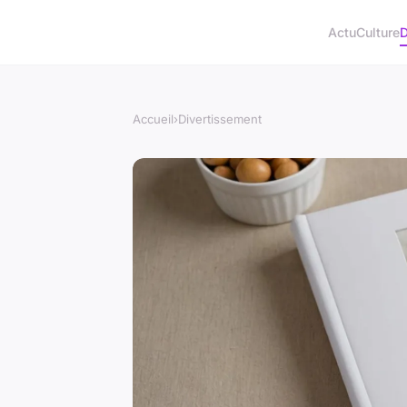
Actu
Culture
D
Accueil
›
Divertissement