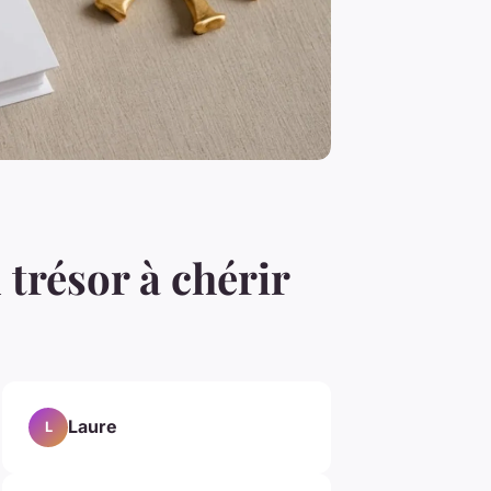
 trésor à chérir
Laure
L