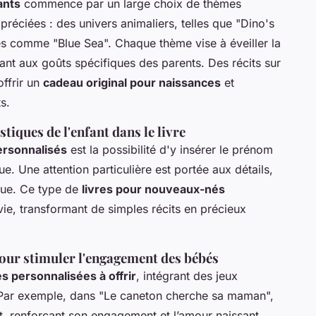
ants
commence par un large choix de thèmes
préciées : des univers animaliers, telles que "Dino's
s comme "Blue Sea". Chaque thème vise à éveiller la
ptant aux goûts spécifiques des parents. Des récits sur
offrir un
cadeau original pour naissances
et
ts.
tiques de l'enfant dans le livre
personnalisés
est la possibilité d'y insérer le prénom
e. Une attention particulière est portée aux détails,
que. Ce type de
livres pour nouveaux-nés
, transformant de simples récits en précieux
pour stimuler l'engagement des bébés
es personnalisées à offrir
, intégrant des jeux
. Par exemple, dans "Le caneton cherche sa maman",
ent, renforçant son engagement et l’amour naissant