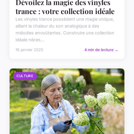
Dévoilez la magie des vinyles
trance : votre collection idéale
Les vinyles trance possèdent une magie unique,
alliant la chaleur du son analogique à des
mélodies envoûtantes. Construire une collection
idéale néces...
16 janvier 2025
4 min de lecture →
CULTURE