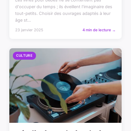
d'occuper du temps ; ils éveillent l'imaginaire des
tout-petits. Choisir des ouvrages adaptés à leur
âge st...
23 janvier 2025
4 min de lecture →
CULTURE