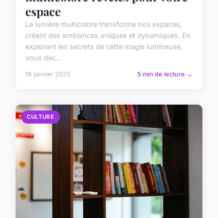
espace
La lumière multicolore transforme nos espaces,
créant des ambiances uniques et dynamiques. En
explorant les secrets de cette magie lumineuse,
vous déc...
18 janvier 2025
5 min de lecture →
CULTURE