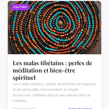
CULTURE
Les malas tibétains : perles de
méditation et bien-être
spirituel
Les malas tibétains, perles empreintes de sagesse
et de spiritualité, transcendent le simple
accessoire. Utilisées depuis des siècles dans la
méditati...
22 janvier 2025
4 min de lecture →