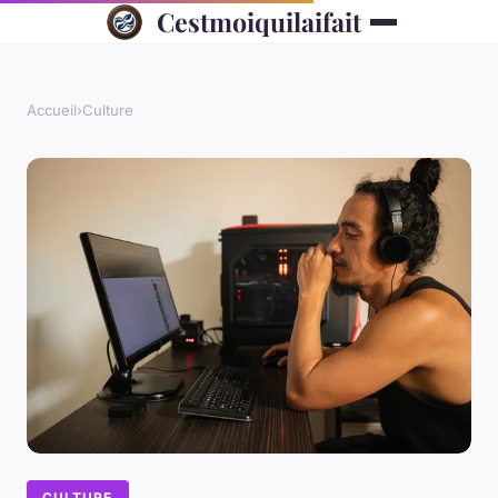
Cestmoiquilaifait
Accueil
›
Culture
CULTURE