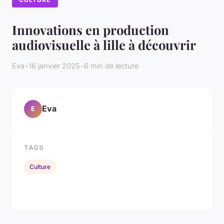
Innovations en production
audiovisuelle à lille à découvrir
Eva
•
16 janvier 2025
•
6 min de lecture
Eva
E
TAGS
Culture