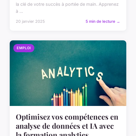
la clé de votre succès à portée de main. Apprenez
à ...
20 janvier 2025
5 min de lecture →
EMPLOI
Optimisez vos compétences en
analyse de données et IA avec
la formation analytics