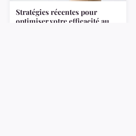
Stratégies récentes pour
optimiser votre efficacité au
maximum
Dans un monde où la productivité et l'efficacité
sont plus cruciales que jamais, il est essentiel de
mettre en place des stratégies solides pour
optim...
6 mars 2025
7 min de lecture →
EMPLOI