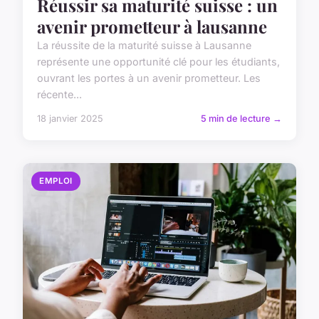
Réussir sa maturité suisse : un
avenir prometteur à lausanne
La réussite de la maturité suisse à Lausanne
représente une opportunité clé pour les étudiants,
ouvrant les portes à un avenir prometteur. Les
récente...
18 janvier 2025
5 min de lecture →
EMPLOI