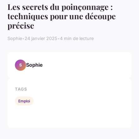
Les secrets du poinçonnage :
techniques pour une découpe
précise
Sophie
•
24 janvier 2025
•
4 min de lecture
Sophie
S
TAGS
Emploi