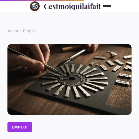
Cestmoiquilaifait
Accueil
›
Emploi
EMPLOI