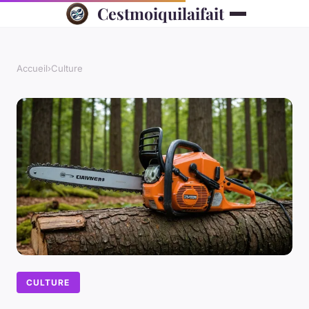
Cestmoiquilaifait
Accueil
›
Culture
CULTURE