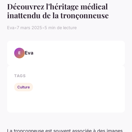
Découvrez l'héritage médical
inattendu de la tronçonneuse
Eva
•
7 mars 2025
•
5 min de lecture
Eva
E
TAGS
Culture
La tronçonneuse est souvent associée à des images