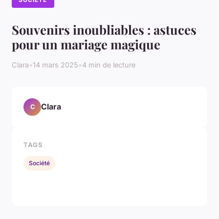
Souvenirs inoubliables : astuces
pour un mariage magique
Clara
•
14 mars 2025
•
4 min de lecture
Clara
C
TAGS
Société