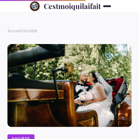
Cestmoiquilaifait
Accueil
›
Société
SOCIÉTÉ