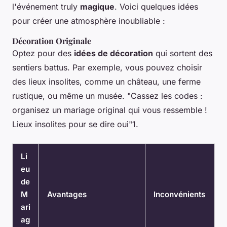
l'événement truly
magique
. Voici quelques idées
pour créer une atmosphère inoubliable :
Décoration Originale
Optez pour des
idées de décoration
qui sortent des
sentiers battus. Par exemple, vous pouvez choisir
des lieux insolites, comme un château, une ferme
rustique, ou même un musée. "Cassez les codes :
organisez un mariage original qui vous ressemble !
Lieux insolites pour se dire oui"1.
Li
eu
de
M
Avantages
Inconvénients
ari
ag