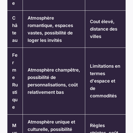
e
C
Atmosphère
Cout élevé,
hâ
romantique, espaces
distance des
te
vastes, possibilité de
villes
au
loger les invités
Fe
r
Limitations en
m
Atmosphère champêtre,
termes
e
possibilité de
d'espace et
Ru
personnalisations, coût
de
sti
relativement bas
commodités
qu
e
Atmosphère unique et
M
Règles
culturelle, possibilité
us
strictes, coût