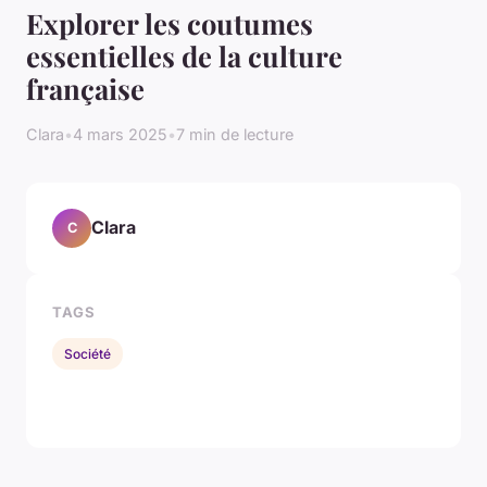
Explorer les coutumes
essentielles de la culture
française
Clara
•
4 mars 2025
•
7 min de lecture
Clara
C
TAGS
Société