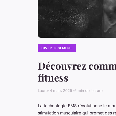
DIVERTISSEMENT
Découvrez comme
fitness
Laure
•
4 mars 2025
•
6 min de lecture
La technologie EMS révolutionne le mon
stimulation musculaire qui promet des r