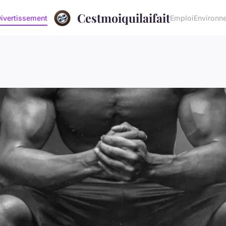
Cestmoiquilaifait
ivertissement
Emploi
Environn