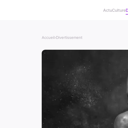
Actu
Culture
D
Accueil
›
Divertissement