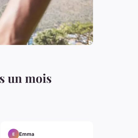
ès un mois
Emma
E