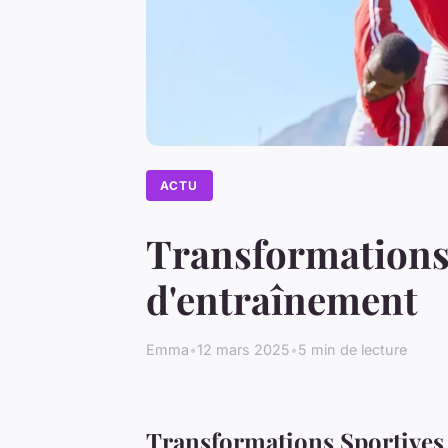
ACTU
Transformations 
d'entraînement
Emma
•
12 mars 2025
•
5 min de lecture
Transformations Sportives 