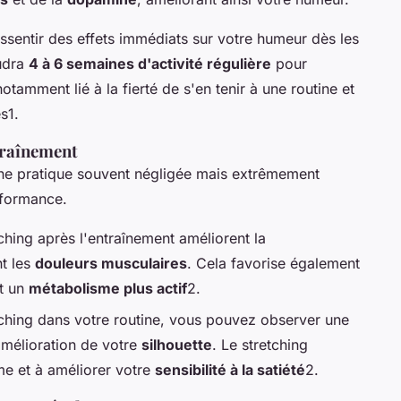
sentir des effets immédiats sur votre humeur dès les
audra
4 à 6 semaines d'activité régulière
pour
otamment lié à la fierté de s'en tenir à une routine et
s1.
traînement
ne pratique souvent négligée mais extrêmement
rformance.
hing après l'entraînement améliorent la
nt les
douleurs musculaires
. Cela favorise également
t un
métabolisme plus actif
2.
tching dans votre routine, vous pouvez observer une
mélioration de votre
silhouette
. Le stretching
me et à améliorer votre
sensibilité à la satiété
2.