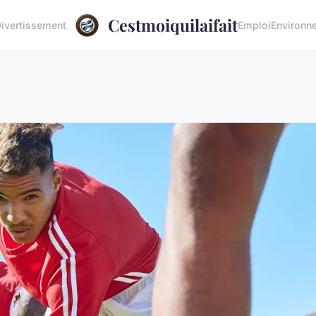
Cestmoiquilaifait
ivertissement
Emploi
Environn