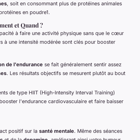
nes
, soit en consommant plus de protéines animales
 protéines en poudre1.
mment et Quand ?
pacité à faire une activité physique sans que le cœur
rs à une intensité modérée sont clés pour booster
on de l'endurance
se fait généralement sentir assez
nes
. Les résultats objectifs se mesurent plutôt au bout
ts de type HIIT (High-Intensity Interval Training)
booster l'endurance cardiovasculaire et faire baisser
ct positif sur la
santé mentale
. Même des séances
s
et de la
dopamine
, améliorant ainsi votre humeur.