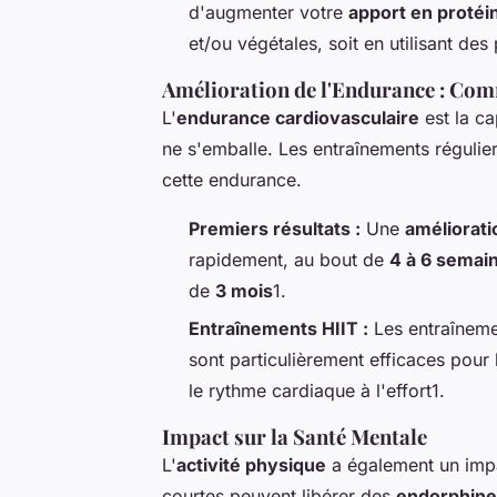
d'augmenter votre
apport en protéi
et/ou végétales, soit en utilisant des
Amélioration de l'Endurance : Co
L'
endurance cardiovasculaire
est la ca
ne s'emballe. Les entraînements régulie
cette endurance.
Premiers résultats :
Une
améliorati
rapidement, au bout de
4 à 6 semai
de
3 mois
1.
Entraînements HIIT :
Les entraînemen
sont particulièrement efficaces pour 
le rythme cardiaque à l'effort1.
Impact sur la Santé Mentale
L'
activité physique
a également un impa
courtes peuvent libérer des
endorphine