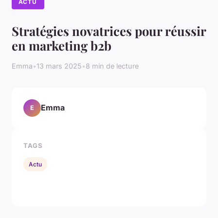
ACTU
Stratégies novatrices pour réussir
en marketing b2b
Emma
•
13 mars 2025
•
8 min de lecture
Emma
E
TAGS
Actu