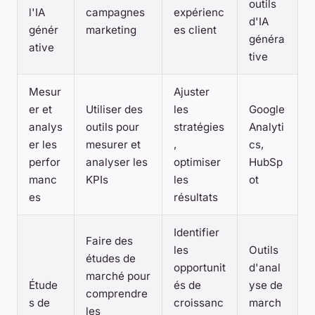
outils
l'IA
campagnes
expérienc
d'IA
génér
marketing
es client
généra
ative
tive
Mesur
Ajuster
er et
Utiliser des
les
Google
analys
outils pour
stratégies
Analyti
er les
mesurer et
,
cs,
perfor
analyser les
optimiser
HubSp
manc
KPIs
les
ot
es
résultats
Identifier
Faire des
les
Outils
études de
opportunit
d'anal
marché pour
Étude
és de
yse de
comprendre
s de
croissanc
march
les