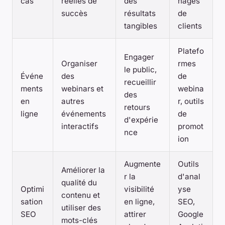
cas
réelles de
des
nages
succès
résultats
de
tangibles
clients
Platefo
Engager
Organiser
rmes
le public,
Événe
des
de
recueillir
ments
webinars et
webina
des
en
autres
r, outils
retours
ligne
événements
de
d'expérie
interactifs
promot
nce
ion
Augmente
Outils
Améliorer la
r la
d'anal
qualité du
Optimi
visibilité
yse
contenu et
sation
en ligne,
SEO,
utiliser des
SEO
attirer
Google
mots-clés