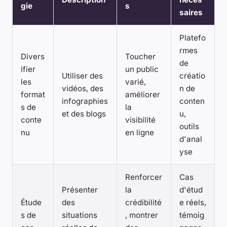
gie
s
saires
Platefo
rmes
Divers
Toucher
de
ifier
un public
Utiliser des
créatio
les
varié,
vidéos, des
n de
format
améliorer
infographies
conten
s de
la
et des blogs
u,
conte
visibilité
outils
nu
en ligne
d'anal
yse
Renforcer
Cas
Présenter
la
d'étud
Étude
des
crédibilité
e réels,
s de
situations
, montrer
témoig