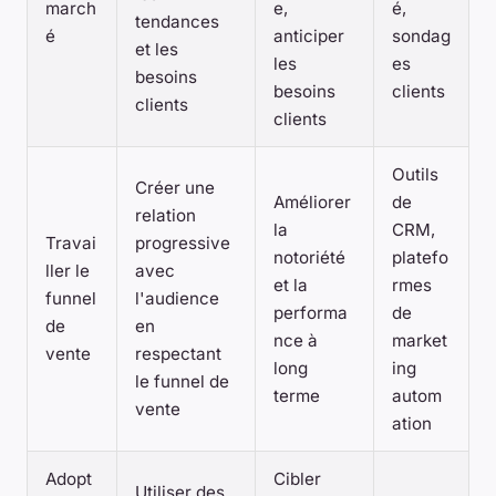
march
e,
é,
tendances
é
anticiper
sondag
et les
les
es
besoins
besoins
clients
clients
clients
Outils
Créer une
Améliorer
de
relation
la
CRM,
Travai
progressive
notoriété
platefo
ller le
avec
et la
rmes
funnel
l'audience
performa
de
de
en
nce à
market
vente
respectant
long
ing
le funnel de
terme
autom
vente
ation
Adopt
Cibler
Utiliser des