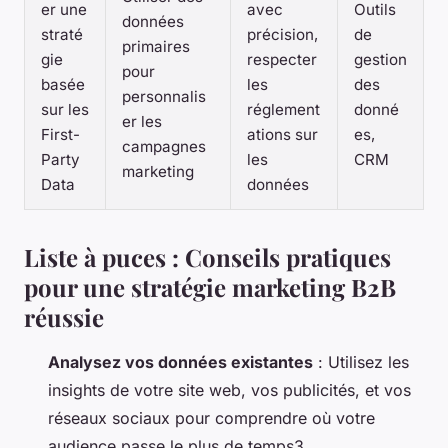
er une
avec
Outils
données
straté
précision,
de
primaires
gie
respecter
gestion
pour
basée
les
des
personnalis
sur les
réglement
donné
er les
First-
ations sur
es,
campagnes
Party
les
CRM
marketing
Data
données
Liste à puces : Conseils pratiques
pour une stratégie marketing B2B
réussie
Analysez vos données existantes
: Utilisez les
insights de votre site web, vos publicités, et vos
réseaux sociaux pour comprendre où votre
audience passe le plus de temps3.