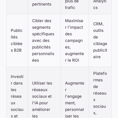
plus de
Analyti
pertinents
trafic
cs
Cibler des
Maximise
CRM,
segments
r l'impact
Public
outils
spécifiques
des
ités
de
avec des
campagn
ciblée
ciblage
publicités
es,
s B2B
publicit
personnalis
augmente
aire
ées
r le ROI
Platefo
Investi
rmes
r dans
Utiliser les
Augmente
de
les
réseaux
r
réseau
résea
sociaux et
l'engage
x
ux
l'IA pour
ment,
sociau
sociau
améliorer
personnal
x,
x et
les
iser les