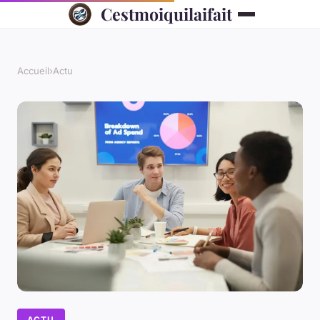
Cestmoiquilaifait
Accueil
›
Actu
ACTU