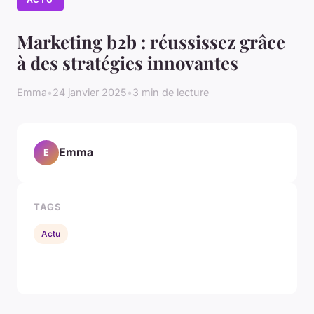
Marketing b2b : réussissez grâce
à des stratégies innovantes
Emma
•
24 janvier 2025
•
3 min de lecture
Emma
E
TAGS
Actu