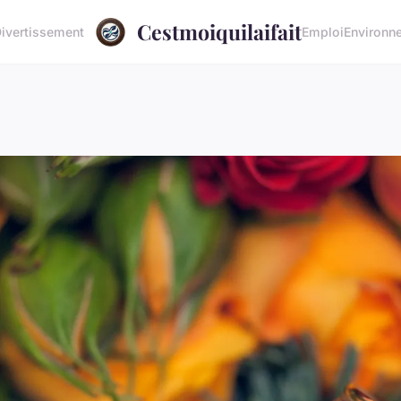
Cestmoiquilaifait
ivertissement
Emploi
Environn