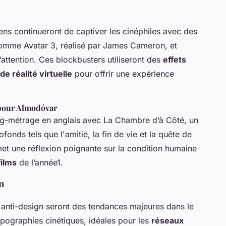
ns continueront de captiver les cinéphiles avec des
 comme
Avatar 3
, réalisé par James Cameron, et
’attention. Ces blockbusters utiliseront des
effets
e réalité virtuelle
pour offrir une expérience
 pour Almodóvar
ng-métrage en anglais avec
La Chambre d’à Côté
, un
onds tels que l'amitié, la fin de vie et la quête de
omet une réflexion poignante sur la condition humaine
films
de l’année1.
n
 anti-design seront des tendances majeures dans le
ypographies cinétiques, idéales pour les
réseaux