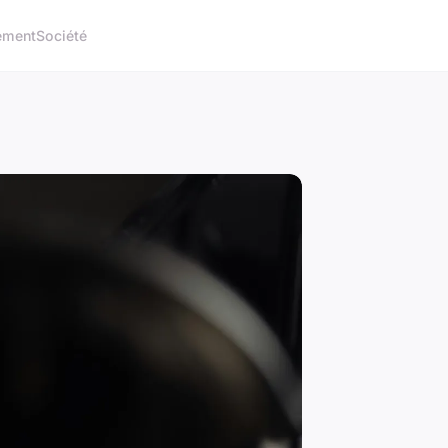
ement
Société