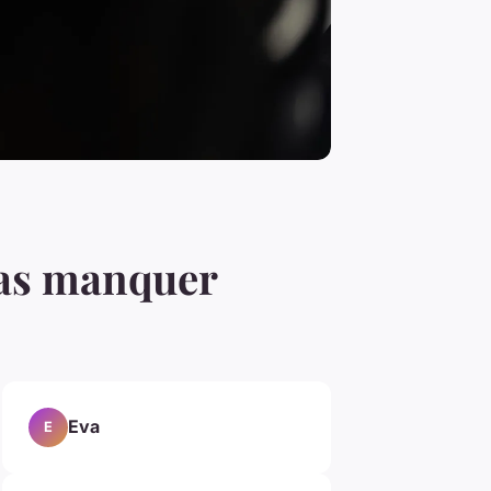
 pas manquer
Eva
E