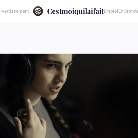
Cestmoiquilaifait
ivertissement
Emploi
Environn