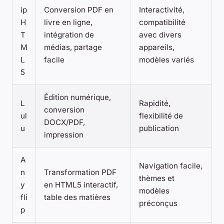
ip
Conversion PDF en
Interactivité,
H
livre en ligne,
compatibilité
T
intégration de
avec divers
M
médias, partage
appareils,
L
facile
modèles variés
5
Édition numérique,
L
Rapidité,
conversion
ul
flexibilité de
DOCX/PDF,
u
publication
impression
A
Navigation facile,
n
Transformation PDF
thèmes et
y
en HTML5 interactif,
modèles
fli
table des matières
préconçus
p