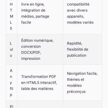
H
livre en ligne,
compatibilité
T
intégration de
avec divers
M
médias, partage
appareils,
L
facile
modèles variés
5
Édition numérique,
L
Rapidité,
conversion
ul
flexibilité de
DOCX/PDF,
u
publication
impression
A
Navigation facile,
n
Transformation PDF
thèmes et
y
en HTML5 interactif,
modèles
fli
table des matières
préconçus
p
Pi