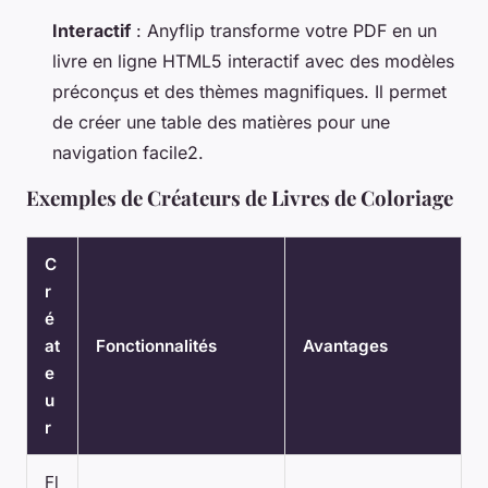
Interactif
: Anyflip transforme votre PDF en un
livre en ligne HTML5 interactif avec des modèles
préconçus et des thèmes magnifiques. Il permet
de créer une table des matières pour une
navigation facile2.
Exemples de Créateurs de Livres de Coloriage
C
r
é
at
Fonctionnalités
Avantages
e
u
r
Fl