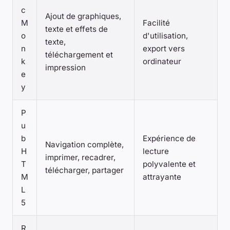
c
Ajout de graphiques,
M
Facilité
texte et effets de
o
d'utilisation,
texte,
n
export vers
téléchargement et
k
ordinateur
impression
e
y
P
u
b
Expérience de
Navigation complète,
H
lecture
imprimer, recadrer,
T
polyvalente et
télécharger, partager
M
attrayante
L
5
R