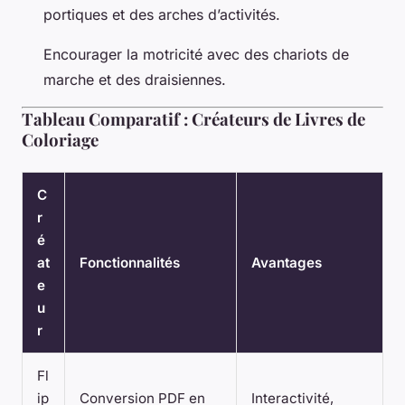
portiques et des arches d’activités.
Encourager la motricité avec des chariots de
marche et des draisiennes.
Tableau Comparatif : Créateurs de Livres de
Coloriage
C
r
é
at
Fonctionnalités
Avantages
e
u
r
Fl
ip
Conversion PDF en
Interactivité,