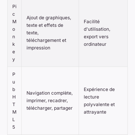
Pi
c
Ajout de graphiques,
M
Facilité
texte et effets de
o
d'utilisation,
texte,
n
export vers
téléchargement et
k
ordinateur
impression
e
y
P
u
b
Expérience de
Navigation complète,
H
lecture
imprimer, recadrer,
T
polyvalente et
télécharger, partager
M
attrayante
L
5