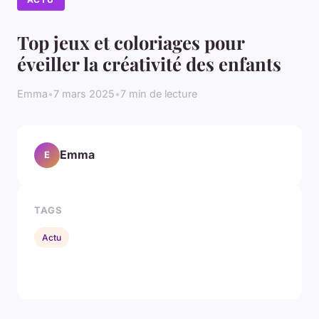
Top jeux et coloriages pour
éveiller la créativité des enfants
Emma
•
7 mars 2025
•
7 min de lecture
Emma
E
TAGS
Actu