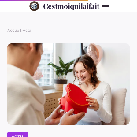
Cestmoiquilaifait
Accueil
›
Actu
ACTU