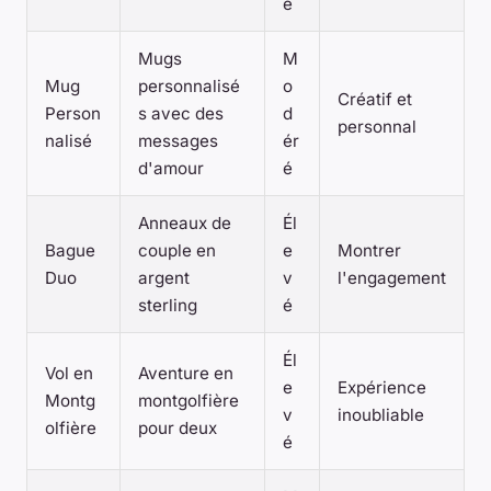
é
Mugs
M
Mug
personnalisé
o
Créatif et
Person
s avec des
d
personnal
nalisé
messages
ér
d'amour
é
Anneaux de
Él
Bague
couple en
e
Montrer
Duo
argent
v
l'engagement
sterling
é
Él
Vol en
Aventure en
e
Expérience
Montg
montgolfière
v
inoubliable
olfière
pour deux
é