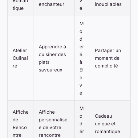
Roman
v
enchanteur
inoubliables
tique
é
M
o
d
Apprendre à
ér
Atelier
Partager un
cuisiner des
é
Culinai
moment de
plats
à
re
complicité
savoureux
Él
e
v
é
M
Affiche
Affiche
o
Cadeau
de
personnalisé
d
unique et
Renco
e de votre
ér
romantique
ntre
rencontre