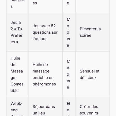
es
é
s
M
Jeu à
Jeu avec 52
o
2 « Tu
Pimenter la
questions sur
d
Préfèr
soirée
l'amour
ér
es »
é
Huile
M
de
Huile de
o
Massa
massage
Sensuel et
d
ge
enrichie en
délicieux
ér
Comes
phéromones
é
tible
Week-
Él
Séjour dans
Créer des
end
e
un lieu
souvenirs