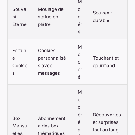
M
Souve
Moulage de
o
Souvenir
nir
statue en
d
durable
Éternel
plâtre
ér
é
M
Fortun
Cookies
o
e
personnalisé
Touchant et
d
Cookie
s avec
gourmand
ér
s
messages
é
M
o
d
ér
Découvertes
Box
Abonnement
é
et surprises
Mensu
à des box
à
tout au long
elles
thématiques