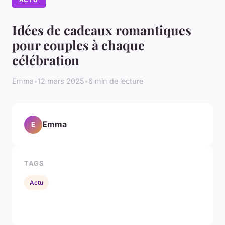
Idées de cadeaux romantiques
pour couples à chaque
célébration
Emma
•
12 mars 2025
•
6 min de lecture
Emma
E
TAGS
Actu