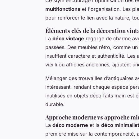
Ce style encourage l'optimisation des e
multifonctions
et l'organisation. Les pl
pour renforcer le lien avec la nature, t
Éléments clés de la décoration vint
La
déco vintage
regorge de charme avec
passées. Des meubles rétro, comme un se
insufflent caractère et authenticité. Le
vieilli ou affiches anciennes, ajoutent u
Mélanger des trouvailles d’antiquaires
intéressant, rendant chaque espace pers
inutilisés en objets déco faits main est
durable.
Approche moderne vs approche mi
La
déco moderne
et la
déco minimalis
première mise sur la contemporanéité, 