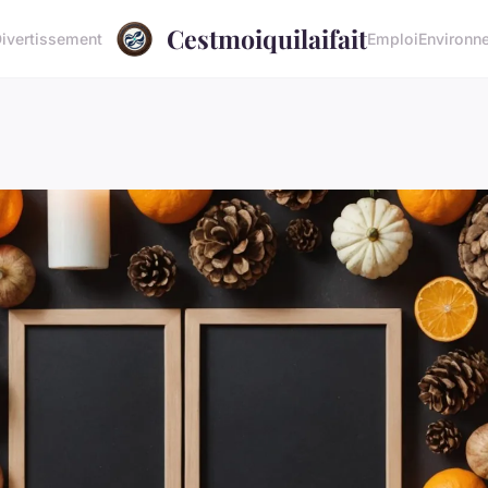
Cestmoiquilaifait
ivertissement
Emploi
Environn