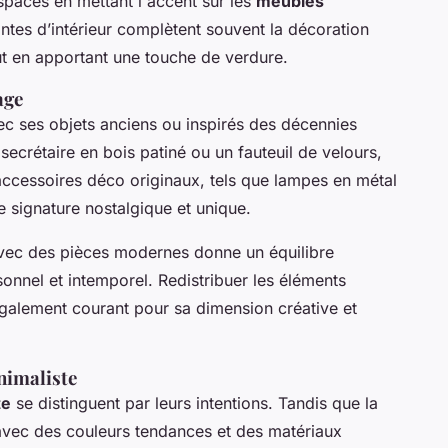
spaces en mettant l'accent sur les
meubles
antes d’intérieur complètent souvent la décoration
out en apportant une touche de verdure.
age
 ses objets anciens ou inspirés des décennies
crétaire en bois patiné ou un fauteuil de velours,
s accessoires déco originaux, tels que lampes en métal
ne signature nostalgique et unique.
 avec des pièces modernes donne un équilibre
onnel et intemporel. Redistribuer les éléments
 également courant pour sa dimension créative et
nimaliste
te
se distinguent par leurs intentions. Tandis que la
avec des couleurs tendances et des matériaux