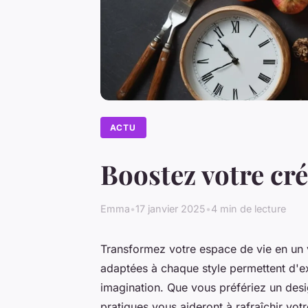
ACTU
Boostez votre cré
Emma
•
17 janvier 2025
•
4 min de lecture
Transformez votre espace de vie en un v
adaptées à chaque style permettent d'ex
imagination. Que vous préfériez un desi
pratiques vous aideront à rafraîchir votre