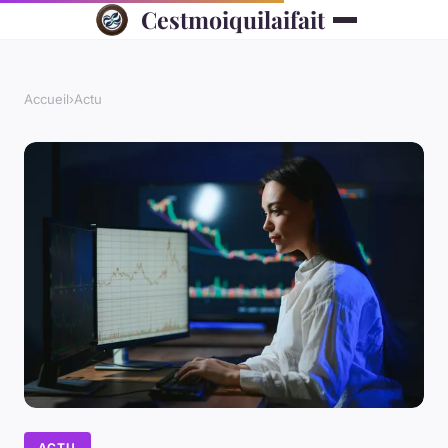
Cestmoiquilaifait
Accueil
›
Actu
ACTU