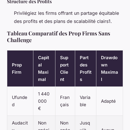
Structure des Profits
Privilégiez les firms offrant un partage équitable
des profits et des plans de scalabilité clairs1.
Tableau Comparatif des Prop Firms Sans
Challenge
Capit
Sup
Part
Drawdo
Prop
al
port
des
wn
Firm
Maxi
Clie
Profit
Maxima
mal
nt
s
l
1 440
Ufunde
Fran
Varia
000
Adapté
d
çais
ble
€
Audacit
Non
Non
Jusq