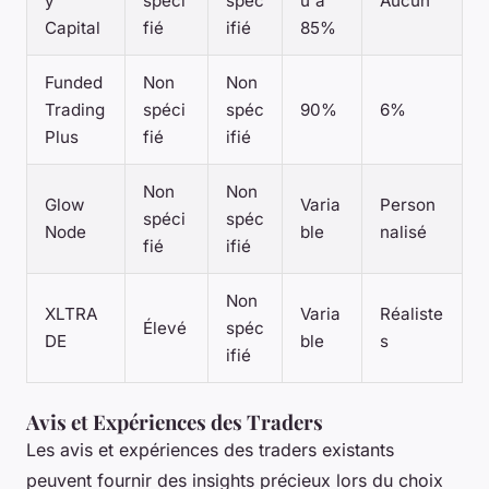
y
spéci
spéc
u'à
Aucun
Capital
fié
ifié
85%
Funded
Non
Non
Trading
spéci
spéc
90%
6%
Plus
fié
ifié
Non
Non
Glow
Varia
Person
spéci
spéc
Node
ble
nalisé
fié
ifié
Non
XLTRA
Varia
Réaliste
Élevé
spéc
DE
ble
s
ifié
Avis et Expériences des Traders
Les avis et expériences des traders existants
peuvent fournir des insights précieux lors du choix