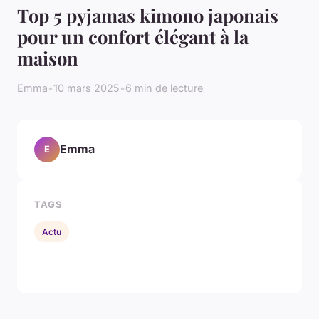
Top 5 pyjamas kimono japonais
pour un confort élégant à la
maison
Emma
•
10 mars 2025
•
6 min de lecture
Emma
E
TAGS
Actu