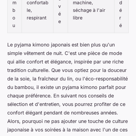
m
confortab
machine,
d
v
b
le,
séchage à l'air
é
é
o
respirant
libre
r
e
u
é
Le pyjama kimono japonais est bien plus qu'un
simple vêtement de nuit. C'est une pièce de mode
qui allie confort et élégance, inspirée par une riche
tradition culturelle. Que vous optiez pour la douceur
de la soie, la fraîcheur du lin, ou l'éco-responsabilité
du bambou, il existe un pyjama kimono parfait pour
chaque préférence. En suivant nos conseils de
sélection et d'entretien, vous pourrez profiter de ce
confort élégant pendant de nombreuses années.
Alors, pourquoi ne pas ajouter une touche de culture
japonaise à vos soirées à la maison avec l'un de ces