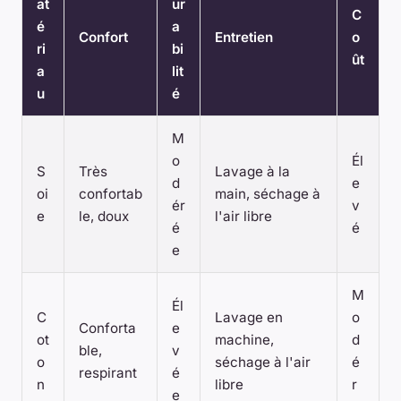
at
ur
C
é
a
Confort
Entretien
o
ri
bi
ût
a
lit
u
é
M
o
Él
S
Très
Lavage à la
d
e
oi
confortab
main, séchage à
ér
v
e
le, doux
l'air libre
é
é
e
M
Él
C
Lavage en
o
Conforta
e
ot
machine,
d
ble,
v
o
séchage à l'air
é
respirant
é
n
libre
r
e