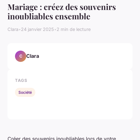
Mariage : créez des souvenirs
inoubliables ensemble
Clara
•
24 janvier 2025
•
2 min de lecture
Clara
C
TAGS
Société
Créer des souvenirs inoubliables lors de votre