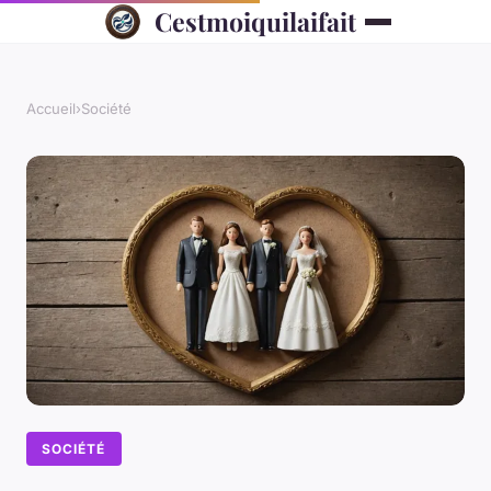
Cestmoiquilaifait
Accueil
›
Société
SOCIÉTÉ