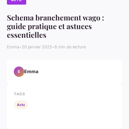
Schema branchement wago :
guide pratique et astuces
essentielles
Emma
•
20 janvier 2025
•
6 min de lecture
Emma
E
TAGS
Actu