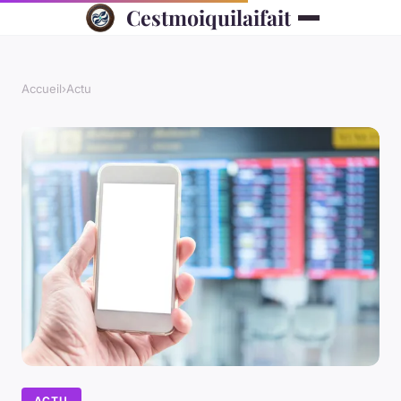
Cestmoiquilaifait
Accueil
›
Actu
ACTU