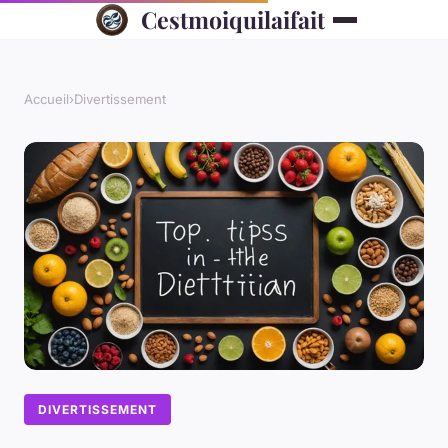
Cestmoiquilaifait
Accueil
›
Divertissement
DIVERTISSEMENT