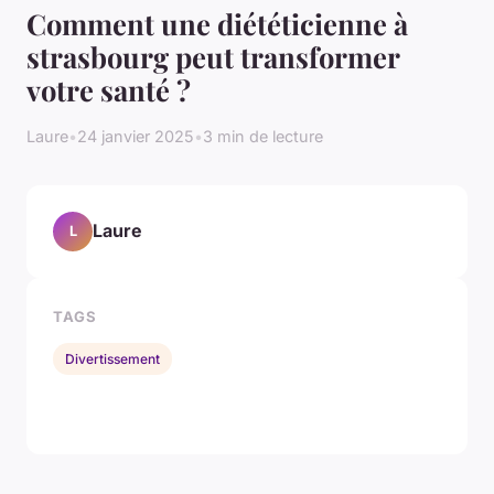
Comment une diététicienne à
strasbourg peut transformer
votre santé ?
Laure
•
24 janvier 2025
•
3 min de lecture
Laure
L
TAGS
Divertissement