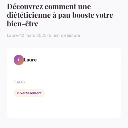
Découvrez comment une
diététicienne à pau booste votre
bien-être
Laure
•
12 mars 2025
•
5 min de lecture
Laure
L
TAGS
Divertissement