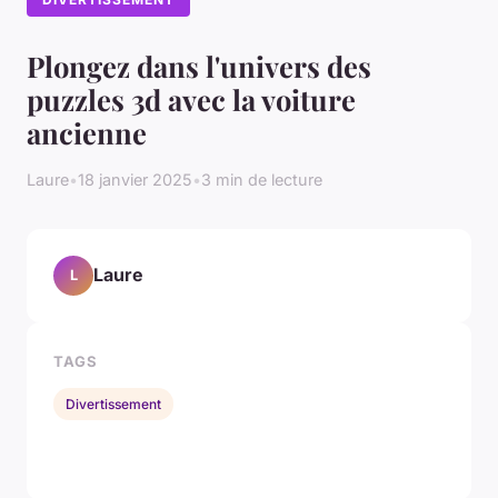
Plongez dans l'univers des
puzzles 3d avec la voiture
ancienne
Laure
•
18 janvier 2025
•
3 min de lecture
Laure
L
TAGS
Divertissement