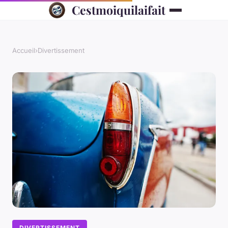
Cestmoiquilaifait
Accueil
›
Divertissement
DIVERTISSEMENT