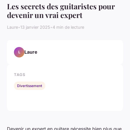
Les secrets des guitaristes pour
devenir un vrai expert
Laure
•
13 janvier 2025
•
4 min de lecture
Laure
L
TAGS
Divertissement
Devenir un expert en guitare nécessite bien plus que