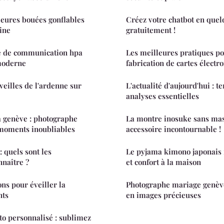
leures bouées gonflables
Créez votre chatbot en quelq
ine
gratuitement !
e de communication hpa
Les meilleures pratiques po
moderne
fabrication de cartes électr
eilles de l'ardenne sur
L'actualité d'aujourd'hui : t
analyses essentielles
à genève : photographe
La montre inosuke sans mas
moments inoubliables
accessoire incontournable !
: quels sont les
Le pyjama kimono japonais
nnaître ?
et confort à la maison
ns pour éveiller la
Photographe mariage genève
nts
en images précieuses
to personnalisé : sublimez