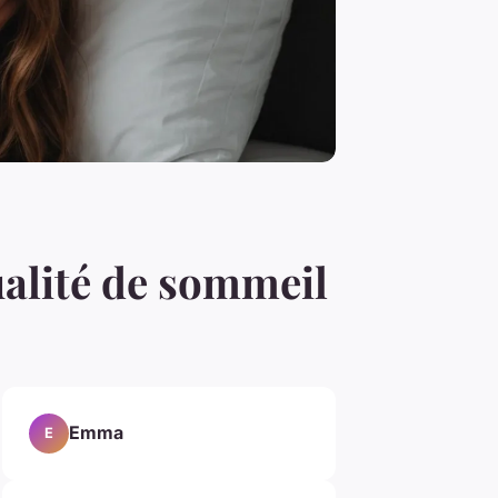
alité de sommeil
Emma
E