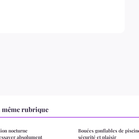
a même rubrique
sion nocturne
Bouées gonflables de piscin
 essayer absolument
sécurité et plaisir