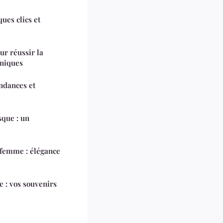
ues clics et
ur réussir la
oniques
endances et
que : un
 femme : élégance
 : vos souvenirs