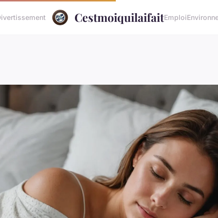
Cestmoiquilaifait
ivertissement
Emploi
Environn