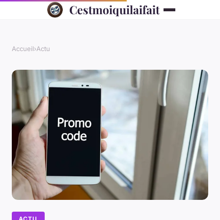
Cestmoiquilaifait
Accueil
›
Actu
ACTU