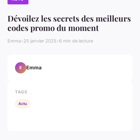
Dévoilez les secrets des meilleurs
codes promo du moment
Emma
•
25 janvier 2025
•
6 min de lecture
Emma
E
TAGS
Actu