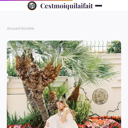
Cestmoiquilaifait
Accueil
›
Société