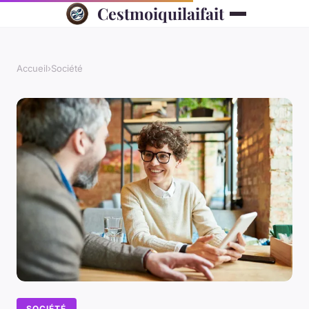
Cestmoiquilaifait
Accueil
›
Société
SOCIÉTÉ