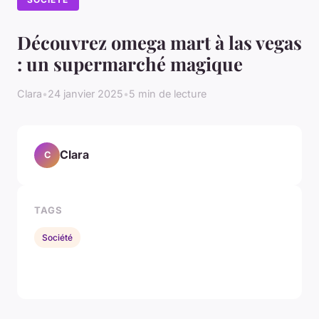
Découvrez omega mart à las vegas
: un supermarché magique
Clara
•
24 janvier 2025
•
5 min de lecture
Clara
C
TAGS
Société