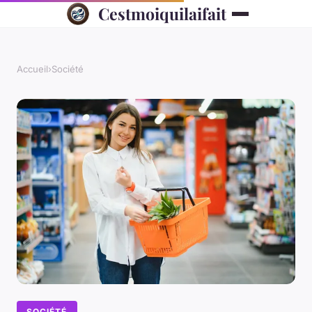
Cestmoiquilaifait
Accueil
›
Société
SOCIÉTÉ