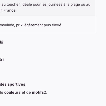
au toucher, idéale pour les journees à la plage ou au
 in France
 mouillée, prix légèrement plus élevé
bi
XL
ités sportives
 de
couleurs
et de
motifs
2.