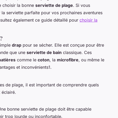
de choisir la bonne
serviette de plage
. Si vous
 la serviette parfaite pour vos prochaines aventures
nsultez également ce guide détaillé pour
choisir la
 ?
simple
drap
pour se sécher. Elle est conçue pour être
rande que une
serviette de bain
classique. Ces
atières
comme le
coton
, la
microfibre
, ou même le
antages et inconvénients1.
tes de plage, il est important de comprendre quels
x
éclairé.
Une bonne serviette de plage doit être capable
r trop lourde ou inconfortable.