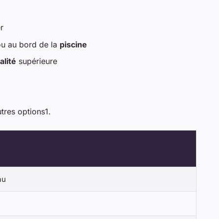
r
ou au bord de la
piscine
alité
supérieure
tres options1.
au