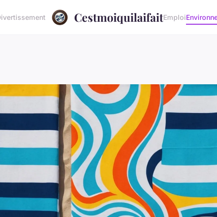
Cestmoiquilaifait
ivertissement
Emploi
Environn