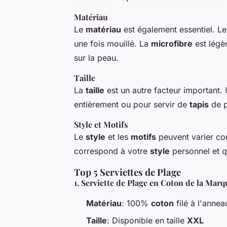
Matériau
Le
matériau
est également essentiel. L
une fois mouillé. La
microfibre
est légè
sur la peau.
Taille
La
taille
est un autre facteur important.
entièrement ou pour servir de
tapis
de p
Style et Motifs
Le
style
et les
motifs
peuvent varier con
correspond à votre
style
personnel et qu
Top 5 Serviettes de Plage
1.
Serviette de Plage en Coton de la Mar
Matériau
: 100%
coton
filé à l'annea
Taille
: Disponible en taille
XXL