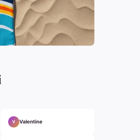
i
Valentine
V