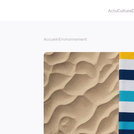
Actu
Culture
D
Accueil
›
Environnement