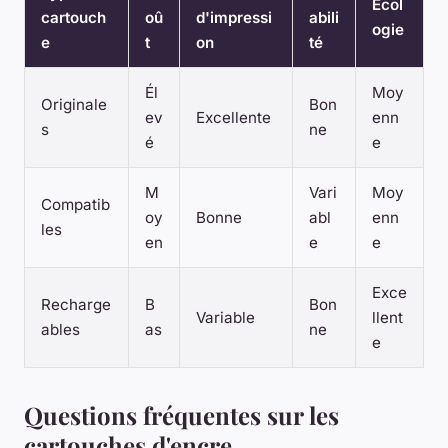
Écol
cartouch
oû
d'impressi
abili
ogie
e
t
on
té
Él
Moy
Originale
Bon
ev
Excellente
enn
s
ne
é
e
M
Vari
Moy
Compatib
oy
Bonne
abl
enn
les
en
e
e
Exce
Recharge
B
Bon
Variable
llent
ables
as
ne
e
Questions fréquentes sur les
cartouches d'encre