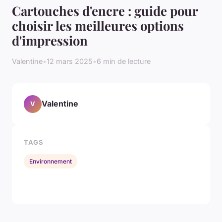
Cartouches d'encre : guide pour
choisir les meilleures options
d'impression
Valentine
•
12 mars 2025
•
6 min de lecture
Valentine
V
TAGS
Environnement