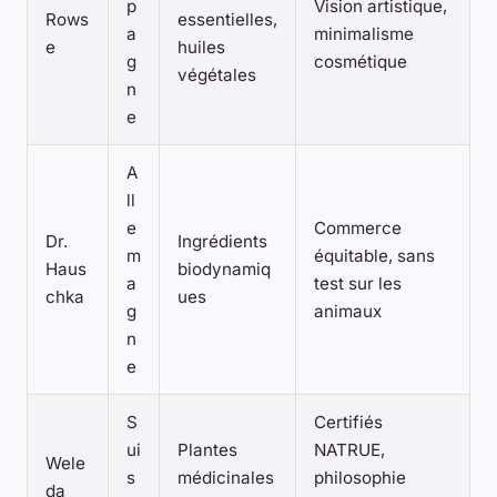
p
Vision artistique,
Rows
essentielles,
a
minimalisme
e
huiles
g
cosmétique
végétales
n
e
A
ll
e
Commerce
Dr.
Ingrédients
m
équitable, sans
Haus
biodynamiq
a
test sur les
chka
ues
g
animaux
n
e
S
Certifiés
ui
Plantes
NATRUE,
Wele
s
médicinales
philosophie
da