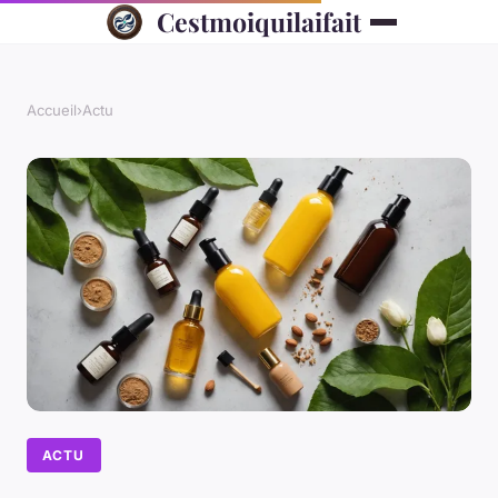
Cestmoiquilaifait
Accueil
›
Actu
ACTU