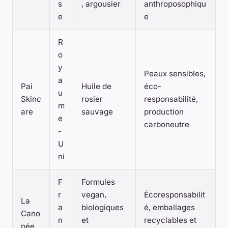
s
, argousier
anthroposophiqu
e
e
R
o
y
Peaux sensibles,
a
Pai
Huile de
éco-
u
Skinc
rosier
responsabilité,
m
are
sauvage
production
e
carboneutre
-
U
ni
F
Formules
r
vegan,
Écoresponsabilit
La
a
biologiques
é, emballages
Cano
n
et
recyclables et
pée