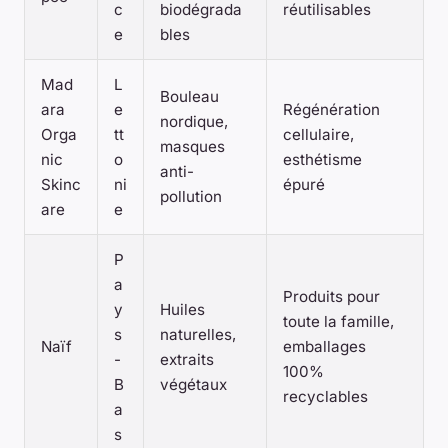
c
biodégrada
réutilisables
e
bles
Mad
L
Bouleau
ara
e
Régénération
nordique,
Orga
tt
cellulaire,
masques
nic
o
esthétisme
anti-
Skinc
ni
épuré
pollution
are
e
P
a
Produits pour
y
Huiles
toute la famille,
s
naturelles,
Naïf
emballages
-
extraits
100%
B
végétaux
recyclables
a
s