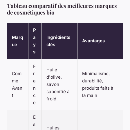
Tableau comparatif des meilleures marques
de cosmétiques bio
P
Marq
a
Ingrédients
Avantages
ue
y
clés
s
F
Huile
Com
r
Minimalisme,
d'olive,
me
a
durabilité,
savon
Avan
n
produits faits à
saponifié à
t
c
la main
froid
e
E
s
Huiles