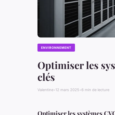
ENVIRONNEMENT
Optimiser les sys
clés
Valentine
•
12 mars 2025
•
6 min de lecture
Optimiser les systèmes CVC d