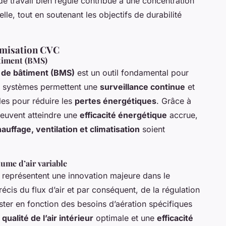
e travail bien régulé contribue à une concentration
lle, tout en soutenant les objectifs de durabilité
imisation CVC
âtiment (BMS)
 de bâtiment (BMS)
est un outil fondamental pour
es systèmes permettent une
surveillance continue
et
lles pour réduire les
pertes énergétiques
. Grâce à
peuvent atteindre une
efficacité énergétique
accrue,
auffage, ventilation et climatisation
soient
lume d’air variable
représentent une innovation majeure dans le
cis du flux d’air et par conséquent, de la régulation
uster en fonction des besoins d’aération spécifiques
e
qualité de l’air intérieur
optimale et une
efficacité