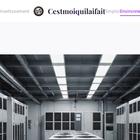
Cestmoiquilaifait
ivertissement
Emploi
Environn