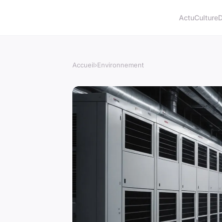
Actu
Culture
D
Accueil
›
Environnement