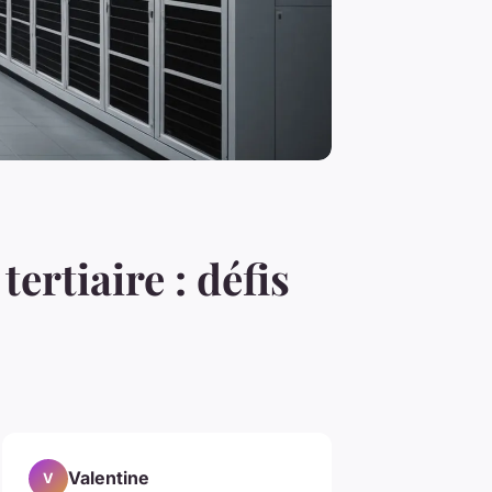
ertiaire : défis
Valentine
V