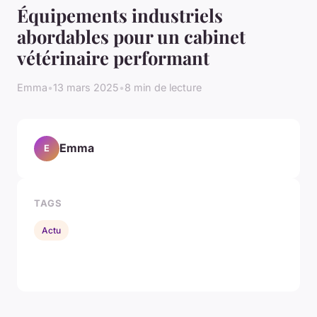
Équipements industriels
abordables pour un cabinet
vétérinaire performant
Emma
•
13 mars 2025
•
8 min de lecture
Emma
E
TAGS
Actu