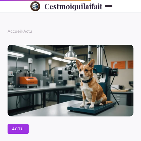
Cestmoiquilaifait
Accueil
›
Actu
ACTU