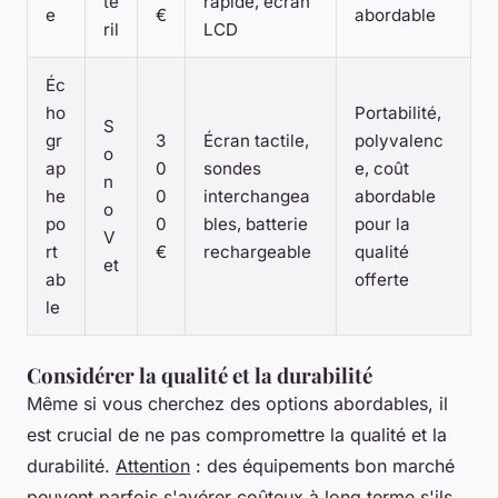
te
rapide, écran
e
€
abordable
ril
LCD
Éc
ho
Portabilité,
S
gr
3
Écran tactile,
polyvalenc
o
ap
0
sondes
e, coût
n
he
0
interchangea
abordable
o
po
0
bles, batterie
pour la
V
rt
€
rechargeable
qualité
et
ab
offerte
le
Considérer la qualité et la durabilité
Même si vous cherchez des options abordables, il
est crucial de ne pas compromettre la qualité et la
durabilité.
Attention
: des équipements bon marché
peuvent parfois s'avérer coûteux à long terme s'ils