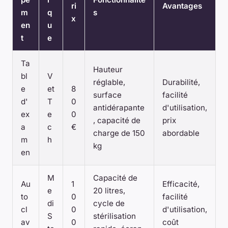
ri
Avantages
m
q
s
x
en
u
t
e
Ta
Hauteur
bl
V
réglable,
Durabilité,
e
et
8
surface
facilité
d'
T
0
antidérapante
d'utilisation,
ex
e
0
, capacité de
prix
a
c
€
charge de 150
abordable
m
h
kg
en
M
Capacité de
Au
1
Efficacité,
e
20 litres,
to
0
facilité
di
cycle de
cl
0
d'utilisation,
S
stérilisation
av
0
coût