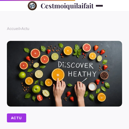
Cestmoiquilaifait
Accueil
›
Actu
ACTU