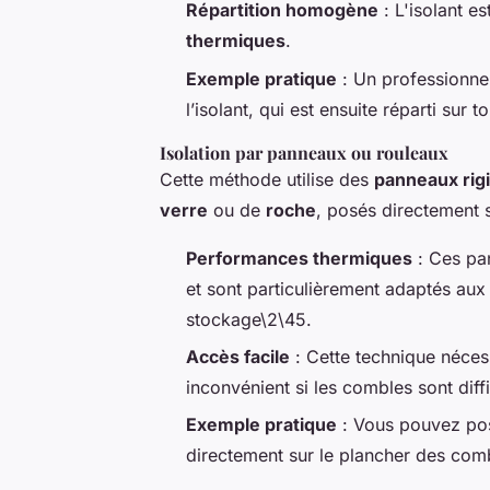
Répartition homogène
: L'isolant e
thermiques
.
Exemple pratique
: Un professionnel
l’isolant, qui est ensuite réparti sur
Isolation par panneaux ou rouleaux
Cette méthode utilise des
panneaux rig
verre
ou de
roche
, posés directement s
Performances thermiques
: Ces pa
et sont particulièrement adaptés aux
stockage\2\45.
Accès facile
: Cette technique nécess
inconvénient si les combles sont diffi
Exemple pratique
: Vous pouvez pos
directement sur le plancher des comb