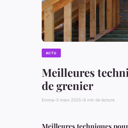
ACTU
Meilleures techn
de grenier
Emma
•
5 mars 2025
•
6 min de lecture
Meilleures techniques pour 