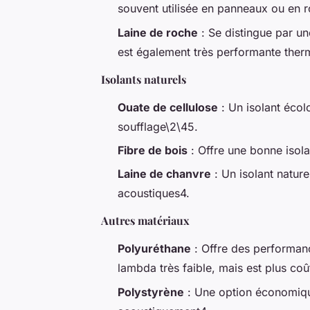
souvent utilisée en panneaux ou en 
Laine de roche
: Se distingue par un
est également très performante the
Isolants naturels
Ouate de cellulose
: Un isolant écol
soufflage\2\45.
Fibre de bois
: Offre une bonne isola
Laine de chanvre
: Un isolant natur
acoustiques4.
Autres matériaux
Polyuréthane
: Offre des performanc
lambda très faible, mais est plus co
Polystyrène
: Une option économiqu