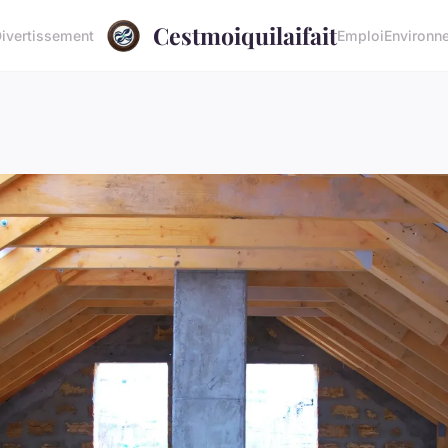
Cestmoiquilaifait
ivertissement
Emploi
Environn