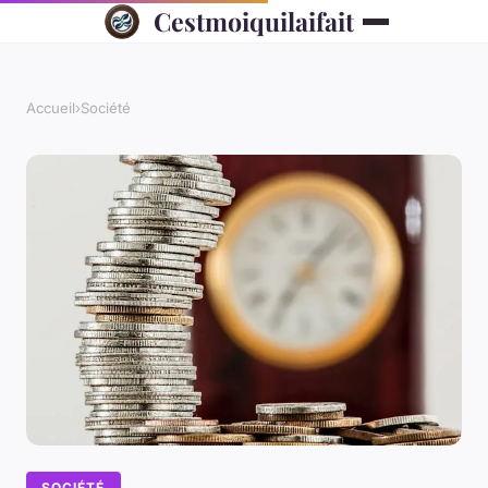
Cestmoiquilaifait
Accueil
›
Société
SOCIÉTÉ