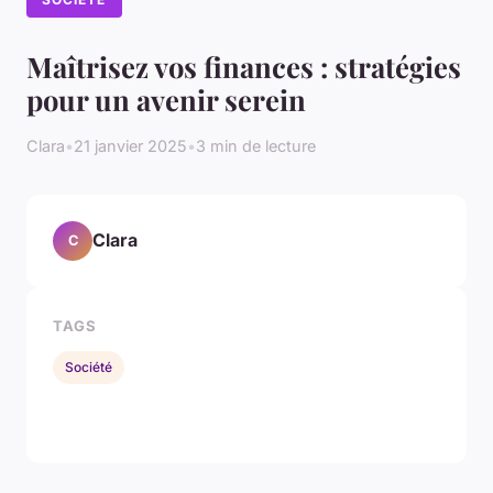
Maîtrisez vos finances : stratégies
pour un avenir serein
Clara
•
21 janvier 2025
•
3 min de lecture
Clara
C
TAGS
Société