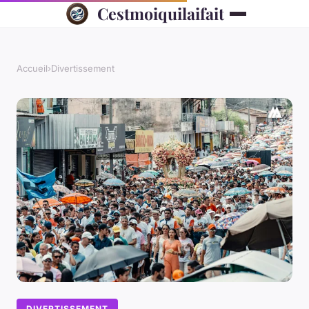
Cestmoiquilaifait
Accueil
›
Divertissement
DIVERTISSEMENT